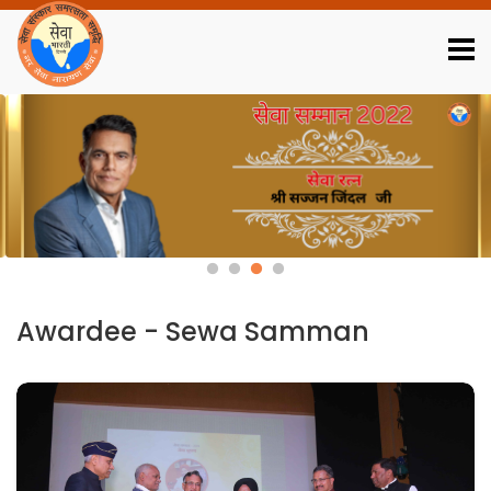
Download Reports
Job Portal
Webmail Login
Contact Us
01123345014
1
2
3
4
Awardee - Sewa Samman